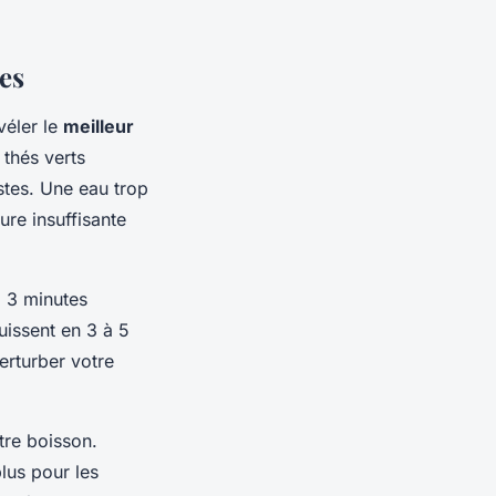
es
véler le
meilleur
 thés verts
stes. Une eau trop
ure insuffisante
à 3 minutes
uissent en 3 à 5
erturber votre
tre boisson.
lus pour les