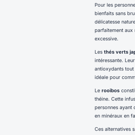
Pour les personnes
bienfaits sans br
délicatesse natur
parfaitement aux 
excessive.
Les
thés verts ja
intéressante. Leu
antioxydants tout
idéale pour comm
Le
rooibos
consti
théine. Cette inf
personnes ayant d
en minéraux en fai
Ces alternatives 