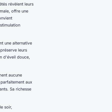
étés révèlent leurs
imale, offre une
onvient
stimulation
 une alternative
 préserve leurs
n d'éveil douce,
ement aucune
t parfaitement aux
ants. Sa richesse
e soir,