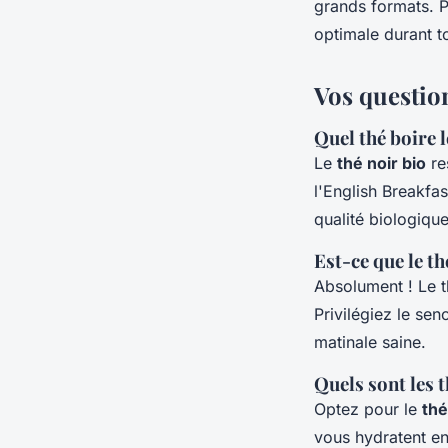
grands formats. P
optimale durant t
Vos question
Quel thé boire l
Le
thé noir bio
re
l'English Breakfa
qualité biologique
Est-ce que le th
Absolument ! Le t
Privilégiez le se
matinale saine.
Quels sont les t
Optez pour le
thé
vous hydratent en