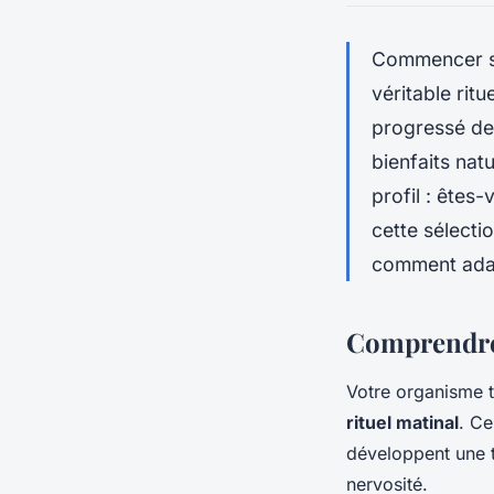
Commencer sa
véritable rit
progressé de
bienfaits nat
profil : ête
cette sélect
comment adap
Comprendre 
Votre organisme tr
rituel matinal
. Ce
développent une t
nervosité.