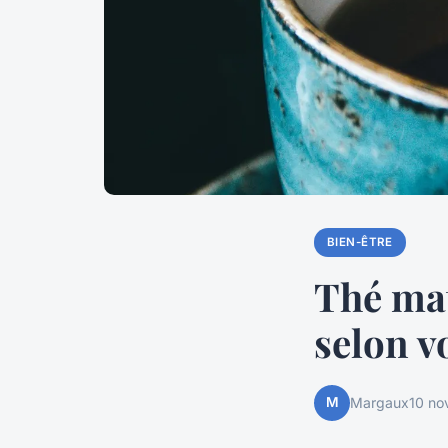
BIEN-ÊTRE
Thé mati
selon v
M
Margaux
10 no