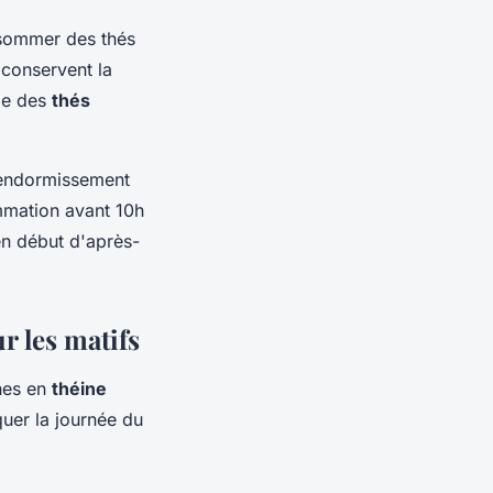
nsommer des thés
 conservent la
age des
thés
d'endormissement
ommation avant 10h
en début d'après-
ur les matifs
ches en
théine
quer la journée du