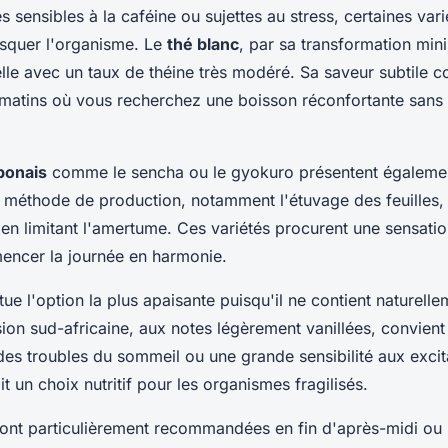
 sensibles à la caféine ou sujettes au stress, certaines vari
usquer l'organisme. Le
thé blanc
, par sa transformation min
elle avec un taux de théine très modéré. Sa saveur subtile c
matins où vous recherchez une boisson réconfortante sans 
ponais
comme le sencha ou le gyokuro présentent également
r méthode de production, notamment l'étuvage des feuilles,
 en limitant l'amertume. Ces variétés procurent une sensatio
encer la journée en harmonie.
tue l'option la plus apaisante puisqu'il ne contient naturell
usion sud-africaine, aux notes légèrement vanillées, convien
es troubles du sommeil ou une grande sensibilité aux excit
t un choix nutritif pour les organismes fragilisés.
sont particulièrement recommandées en fin d'après-midi ou l