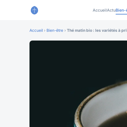
Accueil
Actu
Bien-
Accueil
›
Bien-être
›
Thé matin bio : les variétés à pri