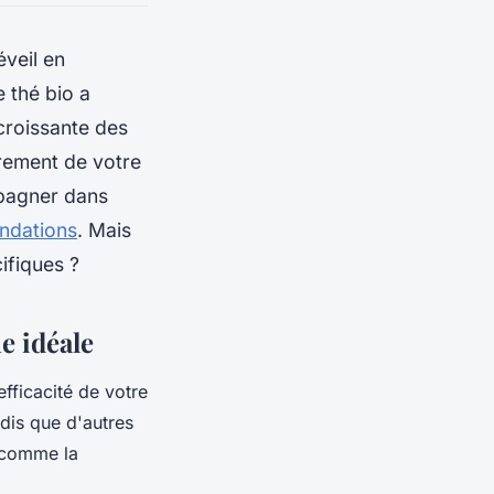
veil en
 thé bio a
croissante des
èrement de votre
mpagner dans
ndations
. Mais
ifiques ?
e idéale
efficacité de votre
dis que d'autres
s comme la