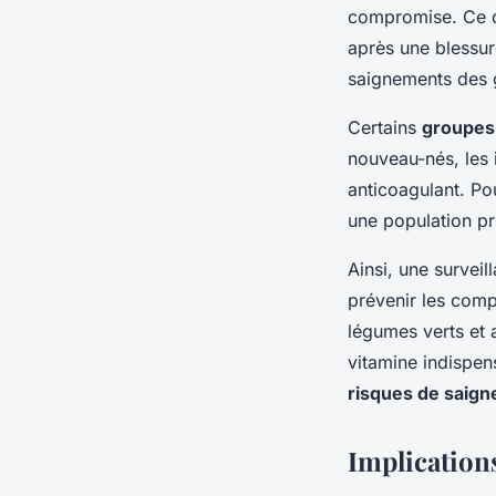
compromise. Ce d
après une blessu
saignements des g
Certains
groupes 
nouveau-nés, les i
anticoagulant. Pou
une population pri
Ainsi, une survei
prévenir les compl
légumes verts et 
vitamine indispens
risques de saig
Implications