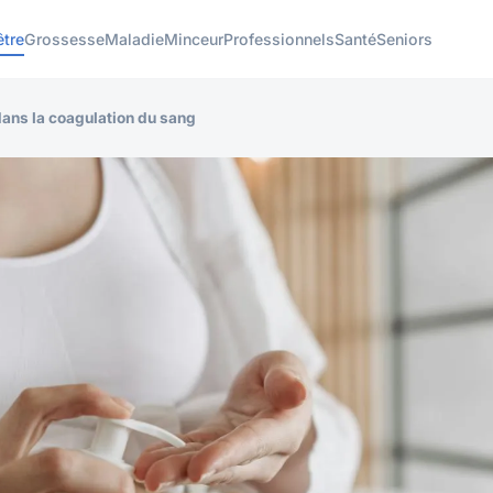
être
Grossesse
Maladie
Minceur
Professionnels
Santé
Seniors
 dans la coagulation du sang