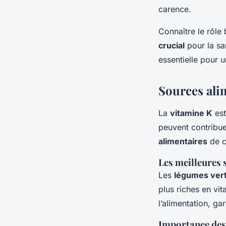
carence.
Connaître le rôl
crucial
pour la san
essentielle pour 
Sources ali
La
vitamine K
est
peuvent contribue
alimentaires
de c
Les meilleures 
Les
légumes ver
plus riches en vi
l’alimentation, ga
Importance des 