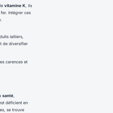
 de
vitamine K
, ils
 fer. Intégrer ces
e.
uits laitiers,
 de diversifier
 les carences et
la
santé
,
est déficient en
es, se trouve