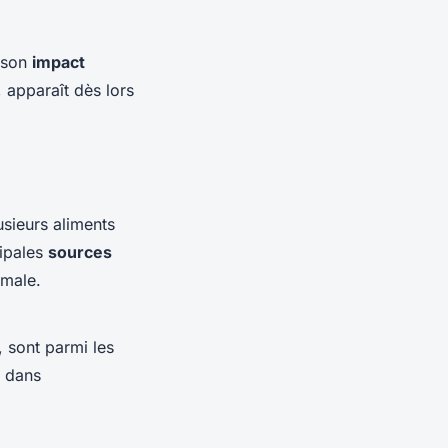
e son
impact
, apparaît dès lors
lusieurs aliments
cipales
sources
imale.
i, sont parmi les
t dans