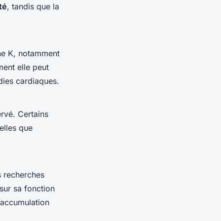
té
, tandis que la
ine K, notamment
ent elle peut
adies cardiaques.
rvé. Certains
elles que
s recherches
sur sa fonction
d’accumulation