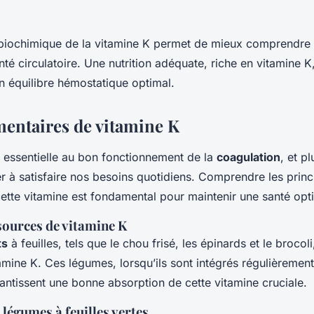
e biochimique de la vitamine K permet de mieux comprendr
té circulatoire. Une nutrition adéquate, riche en vitamine K
un équilibre hémostatique optimal.
mentaires de vitamine K
 essentielle au bon fonctionnement de la
coagulation
, et p
r à satisfaire nos besoins quotidiens. Comprendre les prin
ette vitamine est fondamental pour maintenir une santé opt
sources de vitamine K
ts
à feuilles, tels que le chou frisé, les épinards et le brocol
tamine K. Ces légumes, lorsqu’ils sont intégrés régulièremen
rantissent une bonne absorption de cette vitamine cruciale.
légumes à feuilles vertes