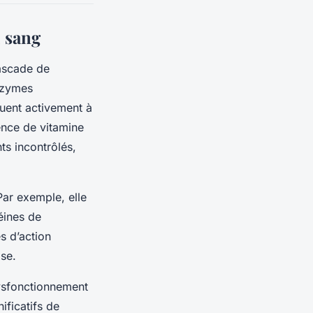
u sang
ascade de
enzymes
uent activement à
ence de vitamine
ts incontrôlés,
 Par exemple, elle
éines de
s d’action
ase.
dysfonctionnement
ificatifs de