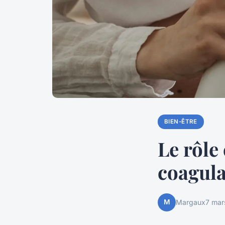
BIEN-ÊTRE
Le rôle
coagula
M
Margaux
7 mar