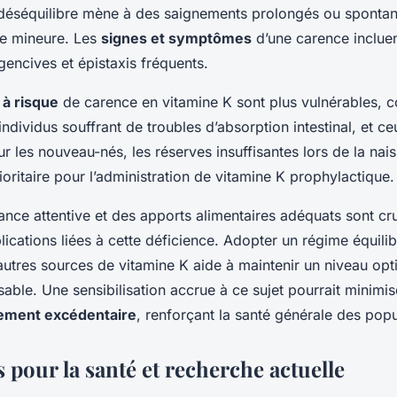
éséquilibre mène à des saignements prolongés ou sponta
re mineure. Les
signes et symptômes
d’une carence inclue
encives et épistaxis fréquents.
à risque
de carence en vitamine K sont plus vulnérables, 
ndividus souffrant de troubles d’absorption intestinal, et c
r les nouveau-nés, les réserves insuffisantes lors de la nai
oritaire pour l’administration de vitamine K prophylactique.
llance attentive et des apports alimentaires adéquats sont c
ications liées à cette déficience. Adopter un régime équilib
autres sources de vitamine K aide à maintenir un niveau opt
able. Une sensibilisation accrue à ce sujet pourrait minimis
nement excédentaire
, renforçant la santé générale des popu
 pour la santé et recherche actuelle