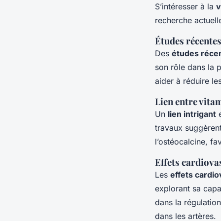
S’intéresser à la
v
recherche actuell
Études récentes 
Des
études réce
son rôle dans la 
aider à réduire le
Lien entre vita
Un
lien intrigant
e
travaux suggèrent
l’ostéocalcine, fa
Effets cardiova
Les
effets cardio
explorant sa capa
dans la régulatio
dans les artères.