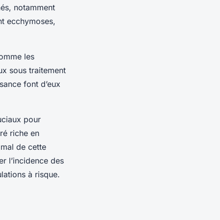
nés, notamment
nt ecchymoses,
comme les
eux sous traitement
ssance font d’eux
ruciaux pour
ré riche en
imal de cette
er l’incidence des
lations à risque.