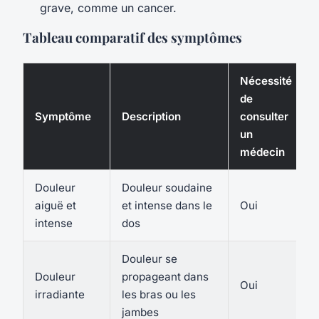
grave, comme un cancer.
Tableau comparatif des symptômes
Nécessité
de
Symptôme
Description
consulter
un
médecin
Douleur
Douleur soudaine
aiguë et
et intense dans le
Oui
intense
dos
Douleur se
Douleur
propageant dans
Oui
irradiante
les bras ou les
jambes