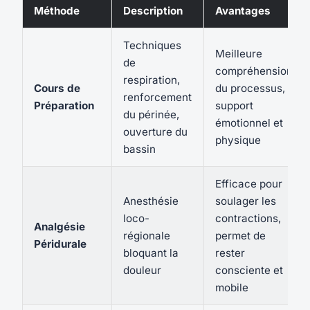
Méthode
Description
Avantages
Techniques
Meilleure
de
compréhension
respiration,
Cours de
du processus,
renforcement
Préparation
support
du périnée,
émotionnel et
ouverture du
physique
bassin
Efficace pour
Anesthésie
soulager les
loco-
contractions,
Analgésie
régionale
permet de
Péridurale
bloquant la
rester
douleur
consciente et
mobile